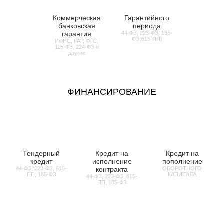
Коммерческая
Гарантийного
банковская
периода
гарантия
44-ФЗ, 223-ФЗ, 185-
ФЗ(615-ПП)
ИФНС, РАР, ФТС,
115-ФЗ, 224-ФЗ и
другие
ФИНАНСИРОВАНИЕ
Тендерный
Кредит на
Кредит на
кредит
исполнение
пополнение
44-ФЗ, 223-ФЗ, 615-
контракта
ОБОРОТНОГО
ПП, 185-ФЗ
КАПИТАЛА
44-ФЗ, 223-ФЗ, 615-
ПП, 185-ФЗ