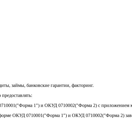
едиты, займы, банковские гарантии, факторинг.
 предоставлять:
 0710001("Форма 1") и ОКУД 0710002("Форма 2) с приложением
о форме ОКУД 0710001("Форма 1") и ОКУД 0710002("Форма 2) за