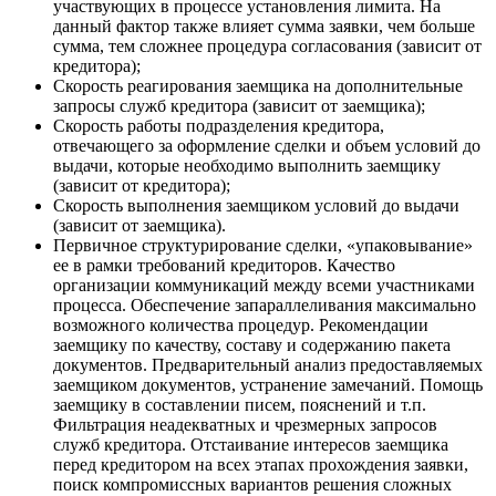
участвующих в процессе установления лимита. На
данный фактор также влияет сумма заявки, чем больше
сумма, тем сложнее процедура согласования (зависит от
кредитора);
Скорость реагирования заемщика на дополнительные
запросы служб кредитора (зависит от заемщика);
Скорость работы подразделения кредитора,
отвечающего за оформление сделки и объем условий до
выдачи, которые необходимо выполнить заемщику
(зависит от кредитора);
Скорость выполнения заемщиком условий до выдачи
(зависит от заемщика).
Первичное структурирование сделки, «упаковывание»
ее в рамки требований кредиторов. Качество
организации коммуникаций между всеми участниками
процесса. Обеспечение запараллеливания максимально
возможного количества процедур. Рекомендации
заемщику по качеству, составу и содержанию пакета
документов. Предварительный анализ предоставляемых
заемщиком документов, устранение замечаний. Помощь
заемщику в составлении писем, пояснений и т.п.
Фильтрация неадекватных и чрезмерных запросов
служб кредитора. Отстаивание интересов заемщика
перед кредитором на всех этапах прохождения заявки,
поиск компромиссных вариантов решения сложных