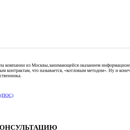
ла компании из Москвы,занимающейся оказанием информационн
ым контрактам, что называется, «котловым методом». Ну и конеч
бственника.
в (ПОС)
ОНСУЛЬТАЦИЮ