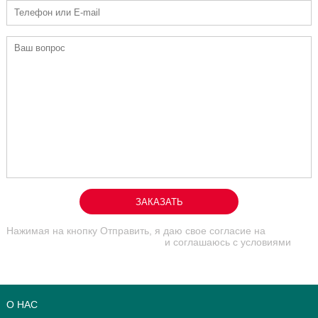
ЗАКАЗАТЬ
Нажимая на кнопку Отправить, я даю свое согласие на
обработку персональных данных
и соглашаюсь с условиями
договора оферты на оказание консультационных услуг
О НАС